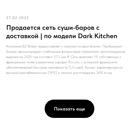
27-02-2025
Продается сеть суши-баров с
доставкой | по модели Dark Kitchen
Компания ВZ Broker предоставляет к покупке готовый бизнес. Прибыльный
бизнес демонстрирует стабильные финансовые показатели: прогнозируемая
выручка на 2025 год составит 273 млн ₽. Сеть включает 19 собственных и
франшизных точек в различных городах России, с успешной франшизой,
обеспечивающей быструю окупаемость (1,5 года). Бизнес характеризуется
высокой рентабельностью (18%) и темпом роста выручки 24% в год.
Показать еще