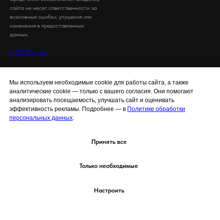
сайта не несет ответственности за
возможные ошибки, упущения или
изменения в предоставленных
данных.
EN
中文
العربية
Услуги
Объекты
Мы используем необходимые cookie для работы сайта, а также
Продать бизнес
Все объекты
аналитические cookie — только с вашего согласия. Они помогают
анализировать посещаемость, улучшать сайт и оценивать
Продать производство
Купить коммерческую недвижимость
эффективность рекламы. Подробнее — в
Политике обработки
персональных данных
.
Продать коммерческую
Готовые бизнесы в Москве
недвижимость
Коммерческая недвижимость
Продать недвижимость
Принять все
Купить крупный бизнес от 30 млн
Выкуп коммерческой недвижимости
Разместить объявление о продаже
Только необходимые
Купить бизнес
Каталог бизнесов в Таиланде
Купить недвижимость
Настроить
Продать долю
Главная
Каталог бизнесов
Продать бизнес
Whatsapp
Купить производство