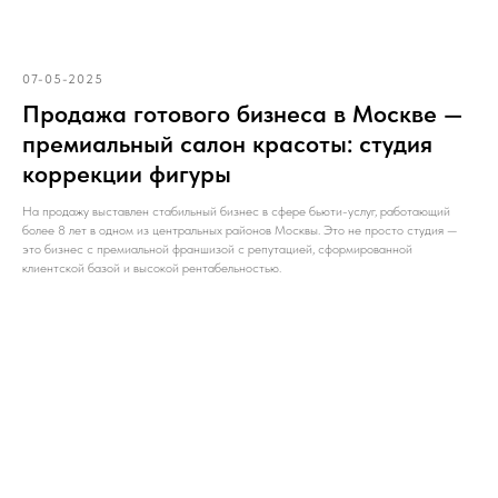
07-05-2025
Продажа готового бизнеса в Москве —
премиальный салон красоты: студия
коррекции фигуры
На продажу выставлен стабильный бизнес в сфере бьюти-услуг, работающий
более 8 лет в одном из центральных районов Москвы. Это не просто студия —
это бизнес с премиальной франшизой с репутацией, сформированной
клиентской базой и высокой рентабельностью.