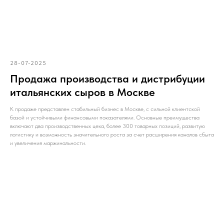
28-07-2025
Продажа производства и дистрибуции
итальянских сыров в Москве
К продаже представлен стабильный бизнес в Москве, с сильной клиентской
базой и устойчивыми финансовыми показателями. Основные преимущества
включают два производственных цеха, более 300 товарных позиций, развитую
логистику и возможность значительного роста за счет расширения каналов сбыта
и увеличения маржинальности.