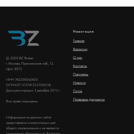
Навигация
Главная
Вакансии
О нас
© 2020 BZ Broker
г. Москва, Пресненская наб., 12,
Контакты
офис 8015
Партнеры
ИНН 742208362400
Новости
ОГРНИП 313741333700038
Дата регистрации 3 декабря 2013 г.
Поток
Правовые документы
Все права защищены
Информация на данном сайте
представлена исключительно для
общего ознакомления и не является
юридически обязательной. Владелец