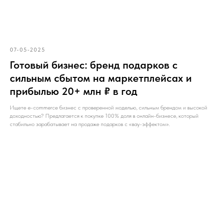
07-05-2025
Готовый бизнес: бренд подарков с
сильным сбытом на маркетплейсах и
прибылью 20+ млн ₽ в год
Ищете e-commerce бизнес с проверенной моделью, сильным брендом и высокой
доходностью? Предлагается к покупке 100% доля в онлайн-бизнесе, который
стабильно зарабатывает на продаже подарков с «вау-эффектом».