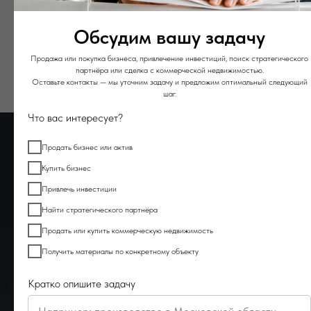
Обсудим вашу задачу
Ваши данные защищены
Продажа или покупка бизнеса, привлечение инвестиций, поиск стратегического
партнёра или сделка с коммерческой недвижимостью.
Оставьте контакты — мы уточним задачу и предложим оптимальный следующий
шаг.
Что вас интересует?
Продать бизнес или актив
Купить бизнес
Привлечь инвестиции
О BZ Broker
Найти стратегического партнёра
Продать или купить коммерческую недвижимость
M&A-консалтинг для собственников бизнеса и
Получить материалы по конкретному объекту
инвесторов
Кратко опишите задачу
С 2013 года сопровождаем сделки по продаже компаний,
производственных активов и коммерческой недвижимости