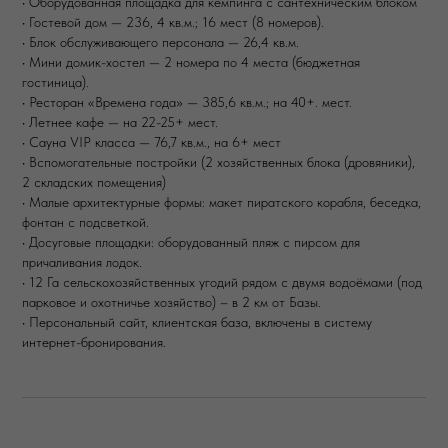
• Оборудованная площадка для кемпинга с сантехническим блоком
• Гостевой дом — 236, 4 кв.м.; 16 мест (8 номеров).
• Блок обслуживающего персонала — 26,4 кв.м.
• Мини домик-хостел — 2 номера по 4 места (бюджетная
гостиница).
• Ресторан «Времена года» — 385,6 кв.м.; на 40+. мест.
• Летнее кафе — на 22-25+ мест.
• Сауна VIP класса — 76,7 кв.м., на 6+ мест
• Вспомогательные постройки (2 хозяйственных блока (дровяники),
2 складских помещения)
• Малые архитектурные формы: макет пиратского корабля, беседка,
фонтан с подсветкой.
• Досуговые площадки: оборудованный пляж с пирсом для
причаливания лодок.
• 12 Га сельскохозяйственных угодий рядом с двумя водоёмами (под
парковое и охотничье хозяйство) – в 2 км от Базы.
• Персональный сайт, клиентская база, включены в систему
интернет-бронирования.