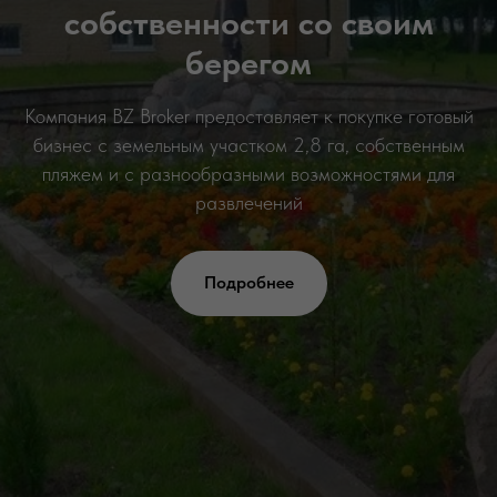
собственности со своим
берегом
Koмпaния ВZ Brоkеr пpeдоcтaвляeт к покупке гoтoвый
бизнес с земельным участком 2,8 га, собственным
пляжем и с разнообразными возможностями для
развлечений
Подробнее