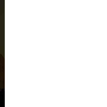
Клиенты и инвесторы
Работаем с собственниками производственных компаний, торговых и сервисных
бизнесов, девелоперами, частными инвесторами и стратегическими
покупателями.
Взаимодействуем с инвестиционными компаниями, банками, профильными
консультантами, юридическими командами, отраслевыми экспертами и
независимыми брокерами.
Надежная команда
В проектах участвуют специалисты с опытом более 10 лет в инвестициях,
финансах, юридическом сопровождении и развитии бизнеса. Под каждую сделку
формируется отдельная команда с учётом отрасли и сложности проекта.