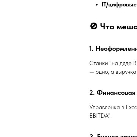
IT/цифровые
🚫 Что меша
1. Неоформлен
Станки “на дяде В
— одно, а выручка
2. Финансовая
Управленка в Exce
EBITDA”.
3. Бизнес завя