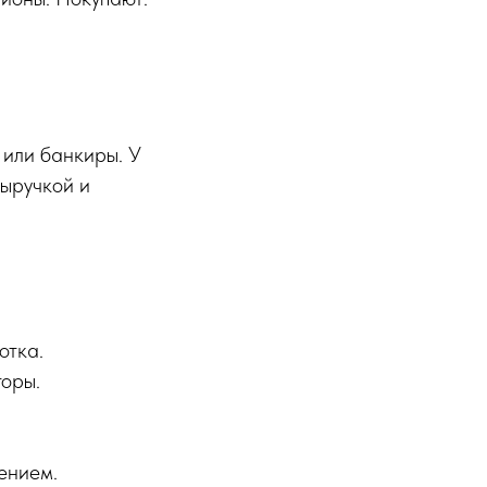
 или банкиры. У
выручкой и
отка.
торы.
ением.