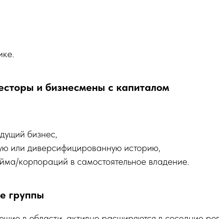
,
ике.
весторы и бизнесмены с капиталом
дущий бизнес,
ую или диверсифицированную историю,
айма/корпораций в самостоятельное владение.
ые группы
щие в области, активно расширяются в соседние рег