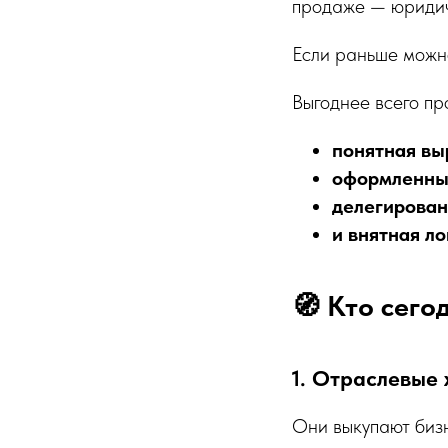
продаже — юридич
Если раньше можно
Выгоднее всего пр
понятная вы
оформленны
делегирован
и внятная ло
🧭 Кто сего
1. Отраслевые 
Они выкупают биз