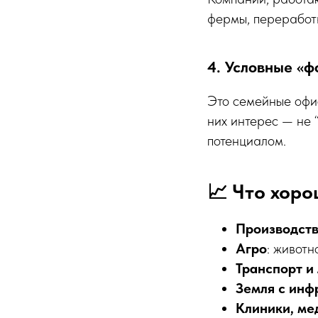
фермы, переработк
4. Условные «ф
Это семейные офис
них интерес — не “
потенциалом.
📈 Что хор
Производст
Агро
: животн
Транспорт и
Земля с инф
Клиники, ме