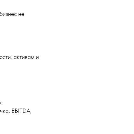
бизнес не
ости, активам и
х;
чка, EBITDA,