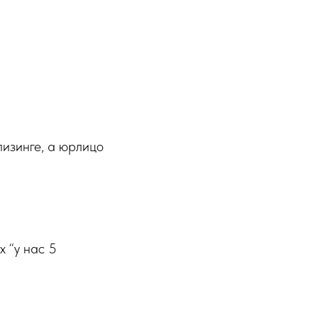
лизинге, а юрлицо
х “у нас 5