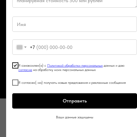
Продать готовый бизнес
Побробнее
+7
Я ознакомлен(а) с
Политикой обработки персональных
данных и даю
согласие
на обработку моих персональных данных
Я согласен(-на) получать новые предложения и рекламные сообщения
Отправить
Ваши данные защищены
Дополнительные материалы