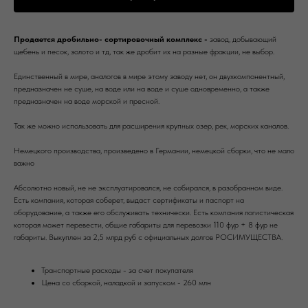
Продается дробильно- сортировочный комплекс -
завод, добывающий
щебень и песок, золото и тд, так же дробит их на разные фракции, не выбор.
Единственный в мире, аналогов в мире этому заводу нет, он двухкомпонентный,
предназначен не суше, на воде или на воде и суше одновременно, а также
предназначен на воде морской и пресной.
Так же можно использовать для расширения крупных озер, рек, морских каналов.
Немецкого производства, произведено в Германии, немецкой сборки, что не мало
важно
Абсолютно новый, не не эксплуатировался, не собирался, в разобранном виде.
Есть компания, которая соберет, выдаст сертификаты и паспорт на
оборудование, а также его обслуживать технически. Есть компания логистическая
которая может перевести, общие габариты для перевозки 110 фур + 8 фур не
габариты. Выкуплен за 2,5 млрд руб с официальных долгов РОСИМУЩЕСТВА.
Транспортные расходы - за счет покупателя
Цена со сборкой, наладкой и запуском - 260 млн