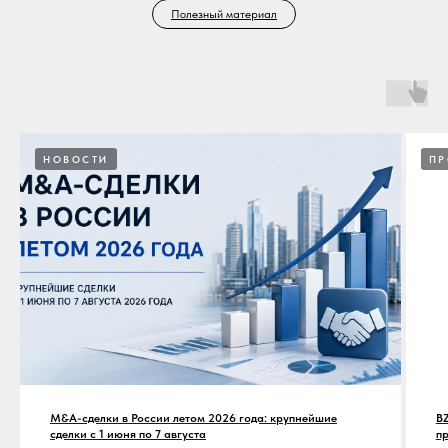
Полезный материал
НОВОСТИ
ПР
M&A-сделки в России летом 2026 года: крупнейшие
BZ
сделки с 1 июня по 7 августа
п