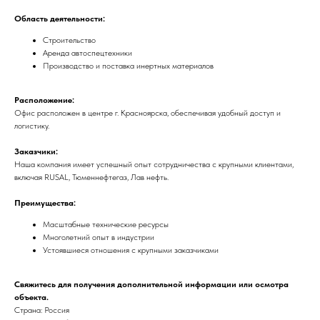
Область деятельности:
Строительство
Аренда автоспецтехники
Производство и поставка инертных материалов
Расположение:
Офис расположен в центре г. Красноярска, обеспечивая удобный доступ и
логистику.
Заказчики:
Наша компания имеет успешный опыт сотрудничества с крупными клиентами,
включая RUSAL, Тюменнефтегаз, Лав нефть.
Преимущества:
Масштабные технические ресурсы
Многолетний опыт в индустрии
Устоявшиеся отношения с крупными заказчиками
Свяжитесь для получения дополнительной информации или осмотра
объекта.
Страна: Россия