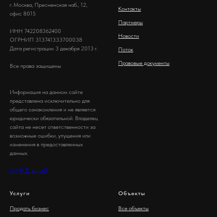
г. Москва, Пресненская наб., 12,
Контакты
офис 8015
Партнеры
ИНН 742208362400
Новости
ОГРНИП 313741333700038
Дата регистрации 3 декабря 2013 г.
Поток
Правовые документы
Все права защищены
Информация на данном сайте
представлена исключительно для
общего ознакомления и не является
юридически обязательной. Владелец
сайта не несет ответственности за
возможные ошибки, упущения или
изменения в предоставленных
данных.
EN
中文
العربية
Услуги
Объекты
Продать бизнес
Все объекты