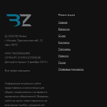
Навигация
Главная
Вакансии
О нас
© 2020 BZ Broker
г. Москва, Пресненская наб., 12,
Контакты
офис 8015
Партнеры
ИНН 742208362400
Новости
ОГРНИП 313741333700038
Дата регистрации 3 декабря 2013 г.
Поток
Правовые документы
Все права защищены
Информация на данном сайте
представлена исключительно для
общего ознакомления и не является
юридически обязательной. Владелец
сайта не несет ответственности за
возможные ошибки, упущения или