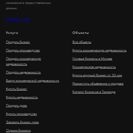
изменения в предоставленных
данных.
EN
中文
العربية
Услуги
Объекты
Продать бизнес
Все объекты
Продать производство
Купить коммерческую недвижимость
Продать коммерческую
Готовые бизнесы в Москве
недвижимость
Коммерческая недвижимость
Продать недвижимость
Купить крупный бизнес от 30 млн
Выкуп коммерческой недвижимости
Разместить объявление о продаже
Купить бизнес
Каталог бизнесов в Таиланде
Купить недвижимость
Продать долю
Купить производство
Заказать бизнес-план
Оценка бизнеса