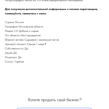
На фотографии: песок на 3-м этапе лабораторного обогащения.
Для получения дополнительной информации и начала переговоров,
пожалуйста, свяжитесь с нами.
Страна: Россия
География: Московская область
Раздел 2.0: Добыча и сырьё
Тип объекта: Месторождение
Формат актива: Сырьевой / земельный актив
Ценовой сегмент: Свыше 1 млрд ₽
Собственность: Да
Земля: Да
Лицензии: Да
Статус: Горячее
Хотите продать свой бизнес?