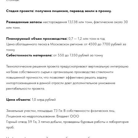
Стадия проекта: получена лицензия, перевод земли в промку.
Разведанные запасы
месторождения 13,138 млн тонн, фактические около 30
млн тонн.
Планируемый объем производства:
0,7 — 1,2 млн тонн в год
Цена обогащенного песка в Московском регионе: от 4500 до 7700 рублей за
тонну
Себестоимость материала:
от 550 до 1350 рублей за тонну
Технологические решения проекта предусматривают вертикальную интеграцию
на базе собственного сырья и организацию производства стеклонити
повышенной прочности, что позволяет эффективно решать задачу
импортозамещения в данной отрасли дает дополнительное умножение
рентабельности проекта.
Цена объекта:
1,0 млрд рублей
Земельные участки, площадью 73 Га: В собственности физических лиц.
Лицензия на недропользование: Владеет ООО
Горный отвод 59 Га, 3 пятна добычи, проведены буровые работы и лаборатория
проб.