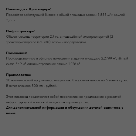
Пивзавод в г. Краснодаре:
Продаётся действующий бизнес с общей площадью зданий 3,855 м² и землей
2,7 га.
Инфраструктура:
Общая площадь территории 2,7 га, с подведённой электроэнергией (2
трансформатора по 630 кВт), газом и водопроводом.
Помещения:
Производственные и офисные помещения в здании площадью 2,279.9 м², тёплый
склад 549 м², административное здание 1,026 м².
Производство:
20 наименований продукции, с мощностью 8 варочных циклов по 5 тонн в сутки.
В актив вложено 500 млн. рублей.
Этот пивзавод представляет собой перспективное предложение с развитой
инфраструктурой и высокой мощностью производства.
Для дополнительной информации и обсуждения деталей свяжитесь с
нами.