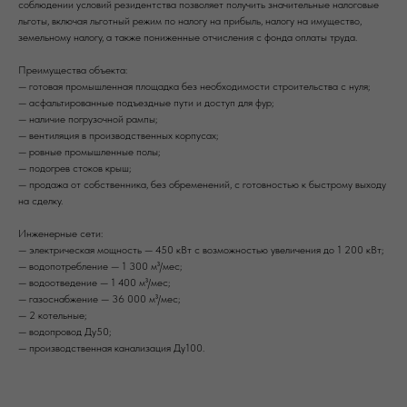
соблюдении условий резидентства позволяет получить значительные налоговые
льготы, включая льготный режим по налогу на прибыль, налогу на имущество,
земельному налогу, а также пониженные отчисления с фонда оплаты труда.
Преимущества объекта:
— готовая промышленная площадка без необходимости строительства с нуля;
— асфальтированные подъездные пути и доступ для фур;
— наличие погрузочной рампы;
— вентиляция в производственных корпусах;
— ровные промышленные полы;
— подогрев стоков крыш;
— продажа от собственника, без обременений, с готовностью к быстрому выходу
на сделку.
Инженерные сети:
— электрическая мощность — 450 кВт с возможностью увеличения до 1 200 кВт;
— водопотребление — 1 300 м³/мес;
— водоотведение — 1 400 м³/мес;
— газоснабжение — 36 000 м³/мес;
— 2 котельные;
— водопровод Ду50;
— производственная канализация Ду100.