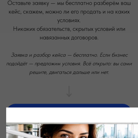
Оставьте заявку — мы бесплатно разберём ваш
кейс, скажем, можно ли его продать и на каких
условиях.
Никаких обязательств, скрытых условий или
навязанных договоров.
Заявка и разбор кейса — бесплатно. Если бизнес
подойдёт — предложим условия. Всё открыто: вы сами
решите, двигаться дальше или нет.
Бесплатно оставить заявку
Оценка бизнеса через телеграм бот