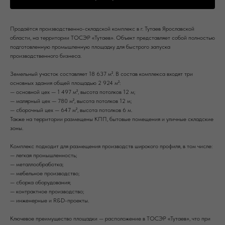
Продаётся производственно-складской комплекс в г. Тутаев Ярославской
области, на территории ТОСЭР «Тутаев». Объект представляет собой полностью
подготовленную промышленную площадку для быстрого запуска
производственного бизнеса.
Земельный участок составляет 18 637 м². В состав комплекса входят три
основных здания общей площадью 2 924 м²:
— основной цех — 1 497 м², высота потолков 12 м;
— малярный цех — 780 м², высота потолков 12 м;
— сборочный цех — 647 м², высота потолков 6 м.
Также на территории размещены КПП, бытовые помещения и уличные складские
зоны.
Комплекс подходит для размещения производств широкого профиля, в том числе:
— легкая промышленность;
— металлообработка;
— мебельное производство;
— сборка оборудования;
— контрактное производство;
— инженерные и R&D-проекты.
Ключевое преимущество площадки — расположение в ТОСЭР «Тутаев», что при