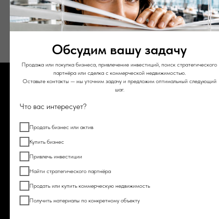
Обсудим вашу задачу
Продажа или покупка бизнеса, привлечение инвестиций, поиск стратегического
партнёра или сделка с коммерческой недвижимостью.
Оставьте контакты — мы уточним задачу и предложим оптимальный следующий
шаг.
Что вас интересует?
Услуги бизнес-брокера BZ
Продать бизнес или актив
Broker
Купить бизнес
Привлечь инвестиции
Выберите и нажмите на необходимую услугу
Найти стратегического партнёра
Продать или купить коммерческую недвижимость
Получить материалы по конкретному объекту