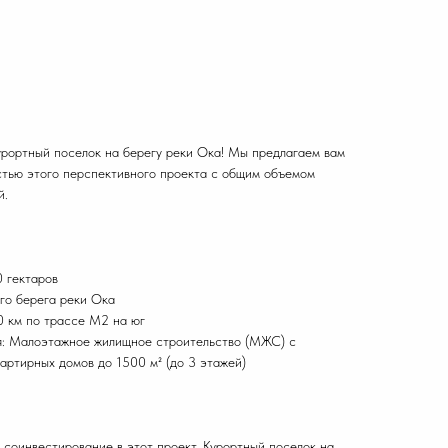
урортный поселок на берегу реки Ока! Мы предлагаем вам
стью этого перспективного проекта с общим объемом
й.
0 гектаров
ого берега реки Ока
0 км по трассе М2 на юг
я: Малоэтажное жилищное строительство (МЖС) с
артирных домов до 1500 м² (до 3 этажей)
 соинвестирование в этот проект. Курортный поселок на