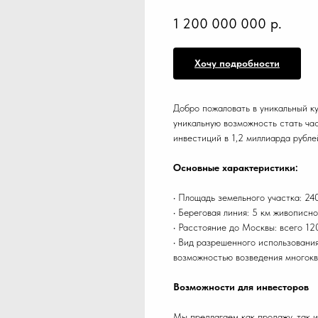
1 200 000 000
р.
Хочу подробности
Добро пожаловать в уникальный к
уникальную возможность стать ча
инвестиций в 1,2 миллиарда рубле
Основные характеристики:
• Площадь земельного участка: 24
• Береговая линия: 5 км живописн
• Расстояние до Москвы: всего 12
• Вид разрешенного использовани
возможностью возведения многокв
Возможности для инвесторов
Мы предлагаем как продажу, так и