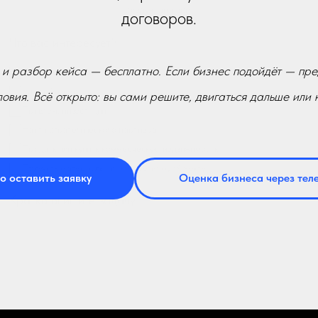
Получить материалы по конкретному объекту
договоров.
ратко опишите задачу
 и разбор кейса — бесплатно. Если бизнес подойдёт — пр
ловия. Всё открыто: вы сами решите, двигаться дальше или н
о оставить заявку
Оценка бизнеса через тел
+7
Я ознакомлен(а) с
Политикой обработки персональных
данных и даю
согласие
на обработку моих персональных данных
Я согласен(-на) получать новые предложения и рекламные сообщени