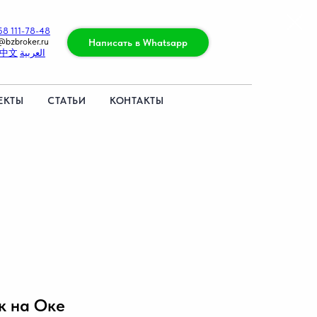
58 111-78-48
@bzbroker.ru
Написать в Whatsapp
中文
العربية
ЕКТЫ
СТАТЬИ
КОНТАКТЫ
к на Оке