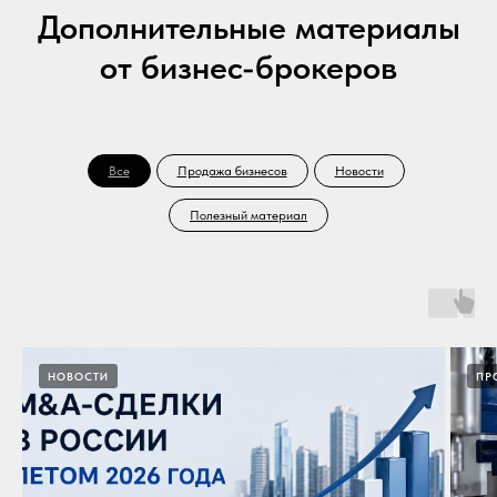
Дополнительные материалы
от бизнес-брокеров
Все
Продажа бизнесов
Новости
Полезный материал
НОВОСТИ
ПР