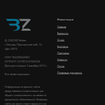
Навигация
Главная
Вакансии
О нас
© 2020 BZ Broker
г. Москва, Пресненская наб., 12,
Контакты
офис 8015
Партнеры
ИНН 742208362400
Новости
ОГРНИП 313741333700038
Дата регистрации 3 декабря 2013 г.
Поток
Правовые документы
Все права защищены
Информация на данном сайте
представлена исключительно для
общего ознакомления и не является
юридически обязательной. Владелец
сайта не несет ответственности за