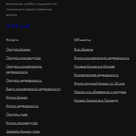
возможные ошибки, упущения или
изменения в предоставленных
данных.
EN
中文
العربية
Услуги
Объекты
Продать бизнес
Все объекты
Продать производство
Купить коммерческую недвижимость
Продать коммерческую
Готовые бизнесы в Москве
недвижимость
Коммерческая недвижимость
Продать недвижимость
Купить крупный бизнес от 30 млн
Выкуп коммерческой недвижимости
Разместить объявление о продаже
Купить бизнес
Каталог бизнесов в Таиланде
Купить недвижимость
Продать долю
Купить производство
Заказать бизнес-план