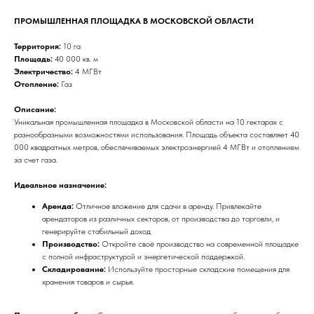
ПРОМЫШЛЕННАЯ ПЛОЩАДКА В МОСКОВСКОЙ ОБЛАСТИ
Территория:
10 га
Площадь:
40 000 кв. м
Электричество:
4 МГВт
Отопление:
Газ
Описание:
Уникальная промышленная площадка в Московской области на 10 гектарах с
разнообразными возможностями использования. Площадь объекта составляет 40
000 квадратных метров, обеспечиваемых электроэнергией 4 МГВт и отоплением
за счет газа.
Идеальное назначение:
Аренда:
Отличное вложение для сдачи в аренду. Привлекайте
арендаторов из различных секторов, от производства до торговли, и
генерируйте стабильный доход.
Производство:
Откройте своё производство на современной площадке
с полной инфраструктурой и энергетической поддержкой.
Складирование:
Используйте просторные складские помещения для
хранения товаров и сырья.