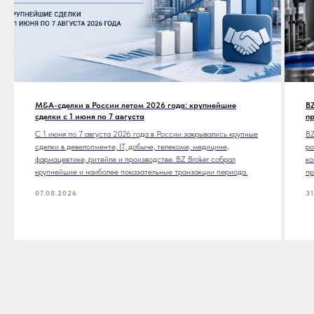
M&A-сделки в России летом 2026 года: крупнейшие
BZ
сделки с 1 июня по 7 августа
п
С 1 июня по 7 августа 2026 года в России закрывались крупные
BZ
сделки в девелопменте, IT, добыче, телекоме, медицине,
ро
фармацевтике, ритейле и производстве. BZ Broker собрал
ко
крупнейшие и наиболее показательные транзакции периода.
пр
07.08.2026
31