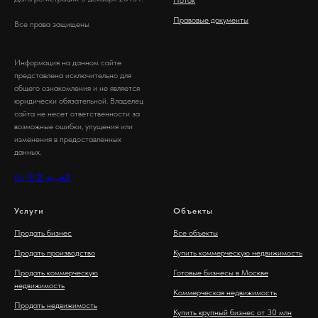
Поток
Правовые документы
Все права защищены
Информация на данном сайте
представлена исключительно для
общего ознакомления и не является
юридически обязательной. Владелец
сайта не несет ответственности за
возможные ошибки, упущения или
изменения в предоставленных
данных.
EN
中文
العربية
Услуги
Объекты
Продать бизнес
Все объекты
Продать производство
Купить коммерческую недвижимость
Продать коммерческую
Готовые бизнесы в Москве
недвижимость
Коммерческая недвижимость
Продать недвижимость
Купить крупный бизнес от 30 млн