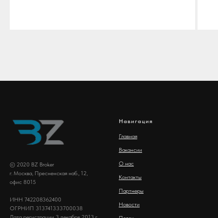
Навигация
Главная
Вакансии
О нас
© 2020 BZ Broker
г. Москва, Пресненская наб., 12,
Контакты
офис 8015
Партнеры
ИНН 742208362400
Новости
ОГРНИП 313741333700038
Дата регистрации 3 декабря 2013 г.