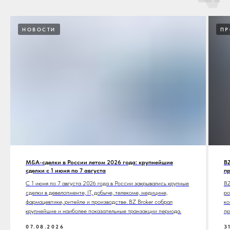
НОВОСТИ
ПР
M&A-сделки в России летом 2026 года: крупнейшие
BZ
сделки с 1 июня по 7 августа
п
С 1 июня по 7 августа 2026 года в России закрывались крупные
BZ
сделки в девелопменте, IT, добыче, телекоме, медицине,
ро
фармацевтике, ритейле и производстве. BZ Broker собрал
ко
крупнейшие и наиболее показательные транзакции периода.
пр
07.08.2026
3