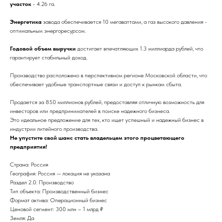
участок
- 4.26 га.
Энергетика
завода обеспечивается 10 мегаваттами, а газ высокого давления -
оптимальным энергоресурсом.
Годовой объем выручки
достигает впечатляющих 1.3 миллиарда рублей, что
гарантирует стабильный доход.
Производство расположено в перспективном регионе Московской области, что
обеспечивает удобные транспортные связи и доступ к рынкам сбыта.
Продается за 850 миллионов рублей, предоставляя отличную возможность для
инвесторов или предпринимателей в поиске надежного бизнеса.
Это идеальное предложение для тех, кто ищет успешный и надежный бизнес в
индустрии литейного производства.
Не упустите свой шанс стать владельцем этого процветающего
предприятия!
Страна: Россия
География: Россия — локация не указана
Раздел 2.0: Производство
Тип объекта: Производственный бизнес
Формат актива: Операционный бизнес
Ценовой сегмент: 300 млн – 1 млрд ₽
Земля: Да