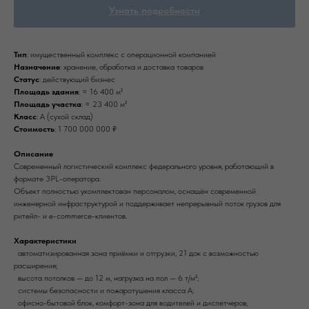
Узнать подробности
Тип
: имущественный комплекс с операционной компанией
Назначение
: хранение, обработка и доставка товаров
Статус
: действующий бизнес
Площадь здания
: ≈ 16 400 м²
Площадь участка
: ≈ 23 400 м²
Класс
: А (сухой склад)
Стоимость
: 1 700 000 000 ₽
Описание
Современный логистический комплекс федерального уровня, работающий в
формате 3PL-оператора.
Объект полностью укомплектован персоналом, оснащён современной
инженерной инфраструктурой и поддерживает непрерывный поток грузов для
ритейл- и e-commerce-клиентов.
Характеристики
автоматизированная зона приёмки и отгрузки, 21 док с возможностью
расширения;
высота потолков — до 12 м, нагрузка на пол — 6 т/м²;
системы безопасности и пожаротушения класса А;
офисно-бытовой блок, комфорт-зона для водителей и диспетчеров;