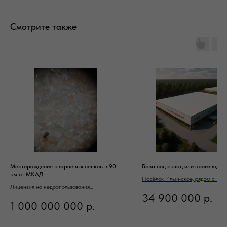
Смотрите также
Месторождение кварцевых песков в 90
База под склад или производст
км от МКАД
Посёлок Ильинское, рядом с Бар
Лицензия на недропользования
Домодедовский район
34 900 000
р.
федеральная. 13,138 млн тонн запасы.
1 000 000 000
р.