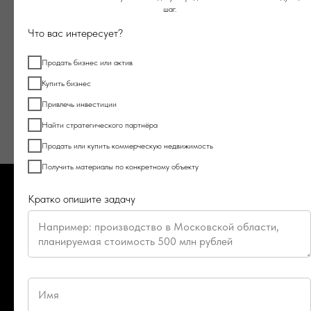
шаг.
Бесплатно оставить заявку
Что вас интересует?
Продать бизнес или актив
Оценка бизнеса через телеграм бот
Купить бизнес
Привлечь инвестиции
Найти стратегического партнёра
Продать или купить коммерческую недвижимость
Получить материалы по конкретному объекту
Кратко опишите задачу
Услуги бизнес-брокера BZ
Broker
Выберите и нажмите на необходимую услугу