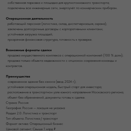
собственная парковка и площадка для крупнотоннажного транспорта;
подключены все инженерные сети, энергоучёт по коммерческим приборам.
Операционная деятельность
работающий персонал (логистика, склад, диспетчеризация, охрана);
заключены долгосрочные договоры с корпоративными клиентами;
устойчивая загрузка площадей;
прозрачная финансовая структура, готовность к проверке.
Возможные форматы сделки
продажа имущественного комплекса с операционной компанией (100 % доли);
продажа только объекта недвижимости с опционом сохранения команды и
контрактов.
Преимущества
современное здание без износа (ввод 2024 г.);
устойчивая операционная модель, быстрый старт для инвестора;
расположение в транспортном узле южного направления Московского региона;
объект без обременений, документы готовы к сделке.
Страна: Россия
География: Россия — локация не указана
Раздел 2.0: Логистика и транспорт
Тип объекта: Логистика / транспорт
Формат актива: Операционный бизнес
Ценовой сегмент: Свыше 1 млрд ₽