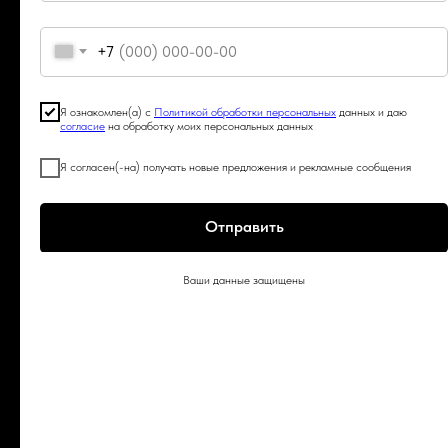
+7
Я ознакомлен(а) с
Политикой обработки персональных
данных и даю
согласие
на обработку моих персональных данных
Я согласен(-на) получать новые предложения и рекламные сообщения
Отправить
Продать готовый бизнес
Ваши данные защищены
Побробнее